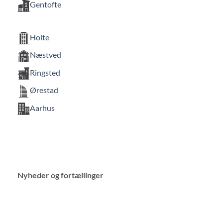
Gentofte
Holte
Næstved
Ringsted
Ørestad
Aarhus
Nyheder og f
ortællinger