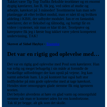
Takket være Tip Top Trafiks fleksible teoritimer og en enormt
dygtig kørelærer, Jan B, fik jeg, ved siden af studie og
arbejde, kørekort på 3 måneder! Teoritimerne kan man selv
planlægge alt efter hvilket modul, man er nået til og hvilken
afdeling i KBH, der udbyder modulet. Jan er en fantastisk
kørelærer, der er fleksibel og tålmodig, og hurtigt får en
videre i systemet, når man er klar til det. Teoriprøve og
køreprøve fik jeg i første hug takket være yderst kompetent
undervisning, TAK!
Skrevet af Sidsel Høybye
•
Trustpilot
Det var en rigtig god oplevelse med…
Det var en rigtig god oplevelse med Poul som kørelærer. Han
var rolig og meget behagelig i sin måde at formidle de
forskellige udfordringer der kan opstå på vejene. Jeg kan
varmt anbefale ham. Lis på kontoret har også haft stor
indflydelse på min gode oplevelse med at tage kørekort.
Hendes store omsorgsgen glade stemme fik mig igennem
teorien.
Det betyder alverdens at høre en glad varm og omsorgsfuld
stemme når man er kommet uden for ens komfortzone.
Tak til jer begge, alt gik som det skulle.