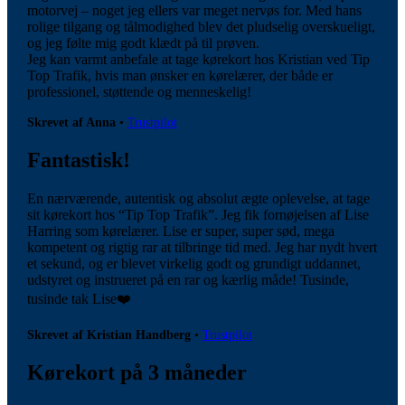
motorvej – noget jeg ellers var meget nervøs for. Med hans
rolige tilgang og tålmodighed blev det pludselig overskueligt,
og jeg følte mig godt klædt på til prøven.
Jeg kan varmt anbefale at tage kørekort hos Kristian ved Tip
Top Trafik, hvis man ønsker en kørelærer, der både er
professionel, støttende og menneskelig!
Skrevet af Anna
•
Trustpilot
Fantastisk!
En nærværende, autentisk og absolut ægte oplevelse, at tage
sit kørekort hos “Tip Top Trafik”. Jeg fik fornøjelsen af Lise
Harring som kørelærer. Lise er super, super sød, mega
kompetent og rigtig rar at tilbringe tid med. Jeg har nydt hvert
et sekund, og er blevet virkelig godt og grundigt uddannet,
udstyret og instrueret på en rar og kærlig måde! Tusinde,
tusinde tak Lise❤️
Skrevet af Kristian Handberg
•
Trustpilot
Kørekort på 3 måneder