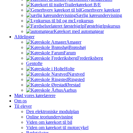
Trailerkørekort B/E
Generhverv kørekort
Særlig køreundervisning
Lynkursus
Førstehjælpskursus
Kørekort med automatgear
Afdelinger
Amager
Brønshøj
Farum
Frederiksberg
Gentofte
Holte
Næstved
Ringsted
Ørestad
Aarhus
Mød vores kørelærere
Om os
Til elever
Den elektroniske modulplan
Online teoriundervisning
Viden om kørekort til bil
Viden om kørekort til motorcykel
Bødetakster