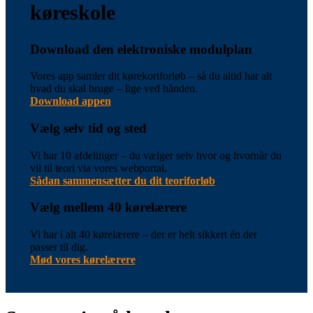
køreskole
Download den elektroniske modulplan
Vores app samler dit kørekortforløb – så du altid har alt
hvad du skal bruge – lige ved hånden.
Download appen
Vælg selv tid og sted
Vi har 10 afdelinger – du vælger selv hvor og hvornår du
vil til teori via vores webportal.
Sådan sammensætter du dit teoriforløb
Vælg mellem 40 kørelærere
Vi har i alt 40 kørelærere – der er helt sikkert én der
passer til dig.
Mød vores kørelærere