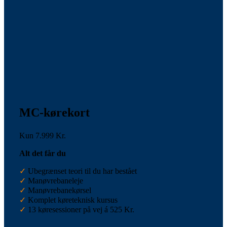
MC-kørekort
Kun 7.999 Kr.
Alt det får du
✓
Ubegrænset teori til du har bestået
✓
Manøvrebaneleje
✓
Manøvrebanekørsel
✓
Komplet køreteknisk kursus
✓
13 køresessioner på vej á 525 Kr.