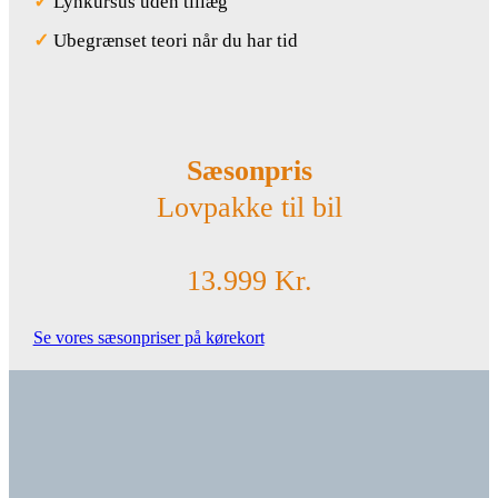
✓
Lynkursus uden tillæg
✓
Ubegrænset teori når du har tid
Sæsonpris
Lovpakke til bil
13.999 Kr.
Se vores sæsonpriser på kørekort