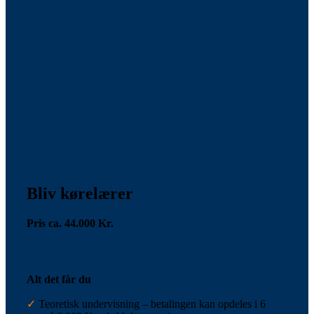
Bliv kørelærer
Pris ca. 44.000 Kr.
Alt det får du
✓
Teoretisk undervisning – betalingen kan opdeles i 6