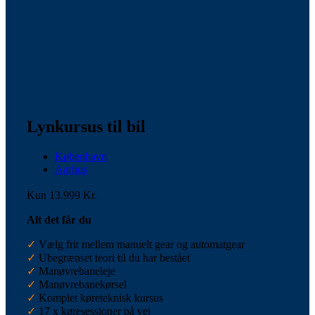
Lynkursus til bil
København
Aarhus
Kun 13.999 Kr.
Alt det får du
✓
Vælg frit mellem manuelt gear og automatgear
✓
Ubegrænset teori til du har bestået
✓
Manøvrebaneleje
✓
Manøvrebanekørsel
✓
Komplet køreteknisk kursus
✓
17 x køresessioner på vej