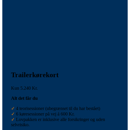
Trailerkørekort
Kun 5.240 Kr.
Alt det får du
✓
4 teorisessioner (ubegrænset til du har bestået)
✓
6 køresessioner på vej á 600 Kr.
✓
Lovpakken er inklusive alle forsikringer og uden
selvrisiko.