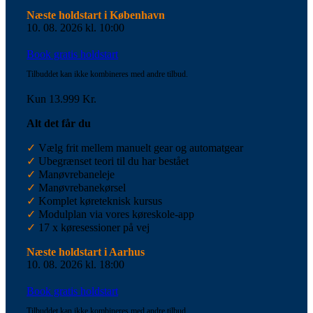
Næste holdstart i København
10. 08. 2026 kl. 10:00
Book gratis holdstart
Tilbuddet kan ikke kombineres med andre tilbud.
Kun 13.999 Kr.
Alt det får du
✓
Vælg frit mellem manuelt gear og automatgear
✓
Ubegrænset teori til du har bestået
✓
Manøvrebaneleje
✓
Manøvrebanekørsel
✓
Komplet køreteknisk kursus
✓
Modulplan via vores køreskole-app
✓
17 x køresessioner på vej
Næste holdstart i Aarhus
10. 08. 2026 kl. 18:00
Book gratis holdstart
Tilbuddet kan ikke kombineres med andre tilbud.