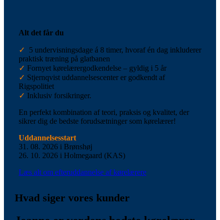
Alt det får du
✓
5 undervisningsdage á 8 timer, hvoraf én dag inkluderer
praktisk træning på glatbanen
✓
Fornyet kørelærergodkendelse – gyldig i 5 år
✓
Stjernqvist uddannelsescenter er godkendt af
Rigspolitiet
✓
Inklusiv forsikringer.
En perfekt kombination af teori, praksis og kvalitet, der
sikrer dig de bedste forudsætninger som kørelærer!
Uddannelsesstart
31. 08. 2026 i Brønshøj
26. 10. 2026 i Holmegaard (KAS)
Læs alt om efteruddannelse af kørelærere
Hvad siger vores kunder