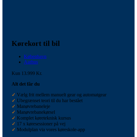
Kørekort til bil
København
Aarhus
Kun 13.999 Kr.
Alt det får du
✓
Vælg frit mellem manuelt gear og automatgear
✓
Ubegrænset teori til du har bestået
✓
Manøvrebaneleje
✓
Manøvrebanekørsel
✓
Komplet køreteknisk kursus
✓
17 x køresessioner på vej
✓
Modulplan via vores køreskole-app