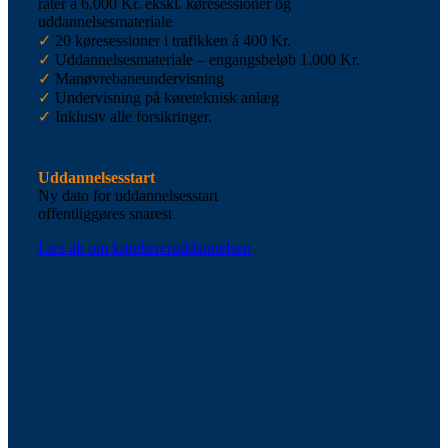
rater á 6.000 Kr. ekskl. køresessioner og
uddannelsesmateriale
✓
20 køresessioner i trafikken á 400 Kr.
✓
Uddannelsesmateriale – engangsbeløb 1.000 Kr.
✓
Manøvrebaneundervisning
✓
Undervisning på køreteknisk anlæg
✓
Inklusiv alle forsikringer.
Uddannelsesstart
Ny dato for uddannelsesstart
offentliggøres snarest
Læs alt om kørelæreruddannelsen