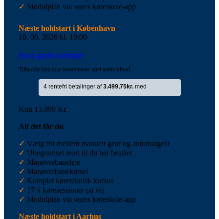
✓
Modulplan via vores køreskole-app
Næste holdstart i København
10. 08. 2026 kl. 10:00
Book gratis holdstart
Tilbuddet kan ikke kombineres med andre tilbud.
Kun 13.999 Kr.
Alt det får du
✓
Vælg frit mellem manuelt gear og automatgear
✓
Ubegrænset teori til du har bestået
✓
Manøvrebaneleje
✓
Manøvrebanekørsel
✓
Komplet køreteknisk kursus
✓
17 x køresessioner på vej
✓
Modulplan via vores køreskole-app
Næste holdstart i Aarhus