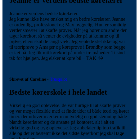
Jeanne er verdens bedste kørelærer
Jeanne er verdens bedste kørelærer.
Jeg kunne ikke have ønsket mig en bedre kørelærer. Jeanne
er ordentlig, professionel og Max hyggelig. Hun er samtidig
verdensmester i at skaffe prøver. Når jeg hører om andre der
tager kørekort så venter de evigheder på at komme op til
prøve, ellers skal de langt væk. Jeg ventede slet ikke og var
til teoriprøve p Amager og køreprøve i Brøndby som begge
er tæt på. Jeg fik mit kørekort på under tre måneder. Tusind
tak for hjælpen. Jeg elsker at køre bil – TAK 🤩
Skrevet af Caroline
•
Trustpilot
Bedste kørerskole i hele landet
Virkelig en god oplevelse. de var hurtige til at skaffe prøver
og var meget flexible med at finde tider til både teori og kører
timer. der udover mærker man tydelig en god stemning både
blandt kørerlærer og de ansatte på kontoret. alt i alt en
virkelig god og tryg oplevelse. jeg anbefaler tip top trafik til
alle og det er bestemt ikke det sidste kørerkort jeg skal tage
inde hos dem.