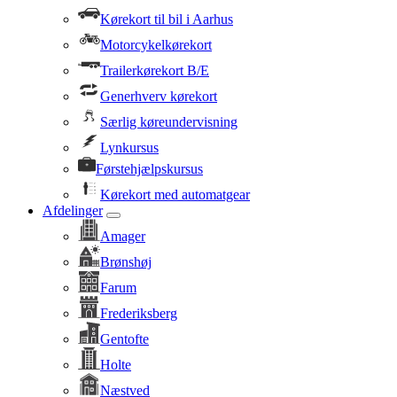
Kørekort til bil i Aarhus
Motorcykelkørekort
Trailerkørekort B/E
Generhverv kørekort
Særlig køreundervisning
Lynkursus
Førstehjælpskursus
Kørekort med automatgear
Afdelinger
Amager
Brønshøj
Farum
Frederiksberg
Gentofte
Holte
Næstved