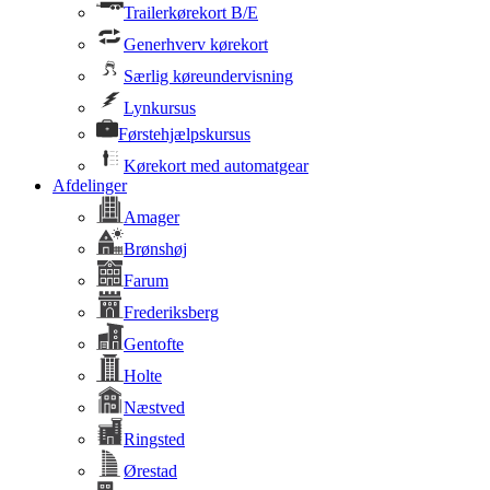
Trailerkørekort B/E
Generhverv kørekort
Særlig køreundervisning
Lynkursus
Førstehjælpskursus
Kørekort med automatgear
Afdelinger
Amager
Brønshøj
Farum
Frederiksberg
Gentofte
Holte
Næstved
Ringsted
Ørestad