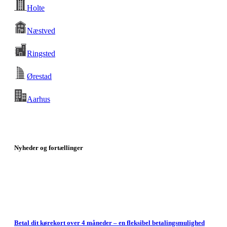
Holte
Næstved
Ringsted
Ørestad
Aarhus
Nyheder og f
ortællinger
Betal dit kørekort over 4 måneder – en fleksibel betalingsmulighed