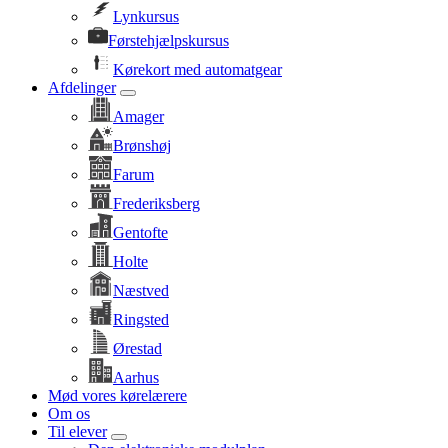
Lynkursus
Førstehjælpskursus
Kørekort med automatgear
Afdelinger
Amager
Brønshøj
Farum
Frederiksberg
Gentofte
Holte
Næstved
Ringsted
Ørestad
Aarhus
Mød vores kørelærere
Om os
Til elever