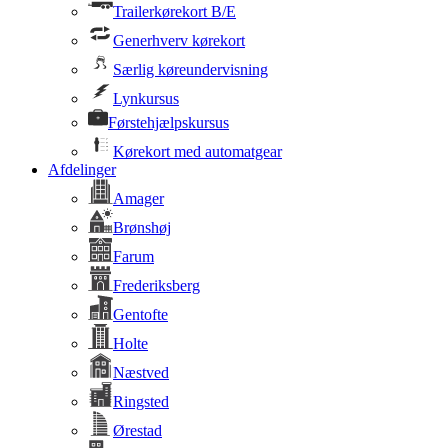
Trailerkørekort B/E
Generhverv kørekort
Særlig køreundervisning
Lynkursus
Førstehjælpskursus
Kørekort med automatgear
Afdelinger
Amager
Brønshøj
Farum
Frederiksberg
Gentofte
Holte
Næstved
Ringsted
Ørestad