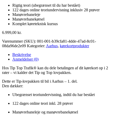
Rigtig teori (ubegrænset til du har bestået)
122 dages online teoriundervisning inklusiv 28 prøver
Manøvrebaneleje
Manøvrebanekørsel
Komplet køreteknisk kursus
6.999,00
kr.
Varenummer (SKU):
001-001-b39cfa81-4dde-47ad-8c01-
08da96de2e09
Kategorier:
Aarhus
,
kørekortprodukter
Beskrivelse
Anmeldelser (0)
Hos Tip Top Trafik® kan du dele betalingen af dit kørekort op i 2
rater – vi kalder det Tip og Top lovpakken.
Dette er Tip-lovpakken til bil i Aarhus – 1. del.
Den dækker:
Ubegrænset teoriundervisning, indtil du har bestået
122 dages online teori inkl. 28 prøver
Manøvrebaneleje og manøvrebanekørsel