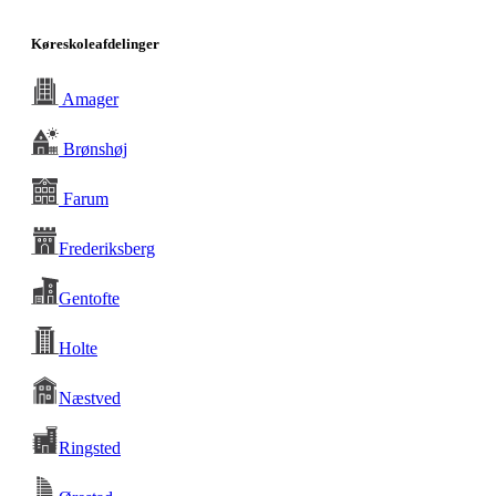
Køreskoleafdelinger
Amager
Brønshøj
Farum
Frederiksberg
Gentofte
Holte
Næstved
Ringsted