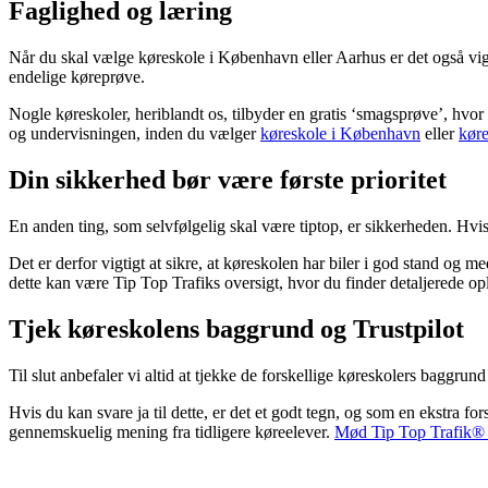
Faglighed og læring
Når du skal vælge køreskole i København eller Aarhus er det også vigtig
endelige køreprøve.
Nogle køreskoler, heriblandt os, tilbyder en gratis ‘smagsprøve’, hvor d
og undervisningen, inden du vælger
køreskole i København
eller
køre
Din sikkerhed bør være første prioritet
En anden ting, som selvfølgelig skal være tiptop, er sikkerheden. Hvis
Det er derfor vigtigt at sikre, at køreskolen har biler i god stand og
dette kan være Tip Top Trafiks oversigt, hvor du finder detaljerede 
Tjek køreskolens baggrund og Trustpilot
Til slut anbefaler vi altid at tjekke de forskellige køreskolers bagg
Hvis du kan svare ja til dette, er det et godt tegn, og som en ekstra fo
gennemskuelig mening fra tidligere køreelever.
Mød Tip Top Trafik® p