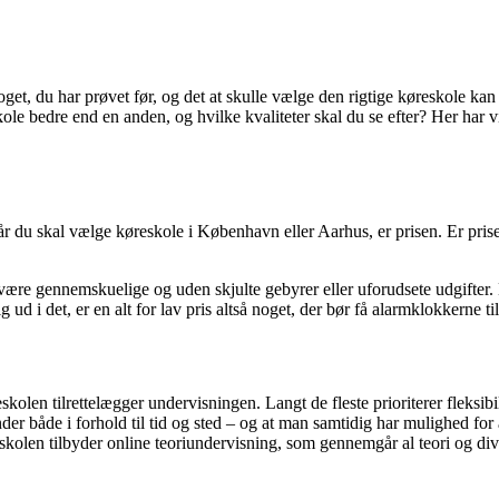
noget, du har prøvet før, og det at skulle vælge den rigtige køreskole kan
edre end en anden, og hvilke kvaliteter skal du se efter? Her har vi s
 du skal vælge køreskole i København eller Aarhus, er prisen. Er prise
al være gennemskuelige og uden skjulte gebyrer eller uforudsete udgifte
ud i det, er en alt for lav pris altså noget, der bør få alarmklokkerne til
len tilrettelægger undervisningen. Langt de fleste prioriterer fleksib
der både i forhold til tid og sted – og at man samtidig har mulighed for
olen tilbyder online teoriundervisning, som gennemgår al teori og dive