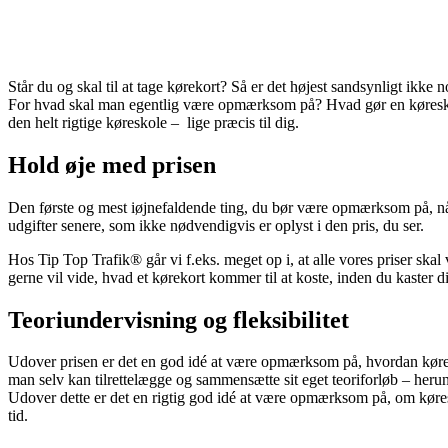
Står du og skal til at tage kørekort? Så er det højest sandsynligt ikke 
For hvad skal man egentlig være opmærksom på? Hvad gør en køreskole b
den helt rigtige køreskole – lige præcis til dig.
Hold øje med prisen
Den første og mest iøjnefaldende ting, du bør være opmærksom på, når
udgifter senere, som ikke nødvendigvis er oplyst i den pris, du ser.
Hos Tip Top Trafik® går vi f.eks. meget op i, at alle vores priser sk
gerne vil vide, hvad et kørekort kommer til at koste, inden du kaster dig 
Teoriundervisning og fleksibilitet
Udover prisen er det en god idé at være opmærksom på, hvordan køresko
man selv kan tilrettelægge og sammensætte sit eget teoriforløb – herun
Udover dette er det en rigtig god idé at være opmærksom på, om køresk
tid.