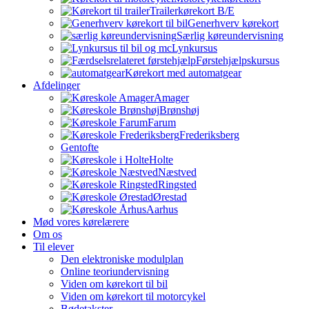
Trailerkørekort B/E
Generhverv kørekort
Særlig køreundervisning
Lynkursus
Førstehjælpskursus
Kørekort med automatgear
Afdelinger
Amager
Brønshøj
Farum
Frederiksberg
Gentofte
Holte
Næstved
Ringsted
Ørestad
Aarhus
Mød vores kørelærere
Om os
Til elever
Den elektroniske modulplan
Online teoriundervisning
Viden om kørekort til bil
Viden om kørekort til motorcykel
Bødetakster