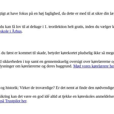
t at have fokus på en høj faglighed, da dette er med til at sikre din læ
u kan få lov til at deltage i 1. teorilektion helt gratis, inden du vælge
skole i Århus
.
 du først er kommet til skade, betyder kørekortet pludselig ikke så meg
 med sikkerheden i top samt en gennemskuelig oversigt over kørelærerne 
oplysninger om kørelærerne og deres baggrund.
Mød vores kørelærere he
rund og historik; Virker de troværdige? Er det nemt at finde den nødve
rsikring kan det være en god idé altid at tjekke en køreskoles anmeldelse
å Trustpilot her
.